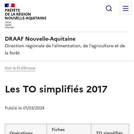
Recherc
PRÉFÈTE
DE LA RÉGION
NOUVELLE-AQUITAINE
DRAAF Nouvelle-Aquitaine
Direction régionale de l’alimentation, de l’agriculture et de
la forêt
Voir le fil d'Ariane
Les TO simplifiés 2017
Publié le 01/03/2024
Fiches
Opérations
TO simplifiés