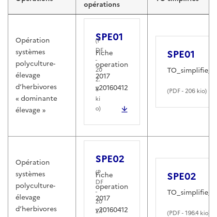
opérations
SPE01
Opération
(
P
DF
systèmes
SPE01
Fiche
-
polyculture-
operation
20
TO_simplifie_
élevage
2017
2.
d’herbivores
v20160412
8
(
PDF
- 206 kio)
« dominante
ki
o)
élevage »
SPE02
Opération
(
P
systèmes
SPE02
Fiche
DF
polyculture-
operation
-
TO_simplifie_
élevage
2017
20
d’herbivores
v20160412
2.1
(
PDF
- 196.4 kio)