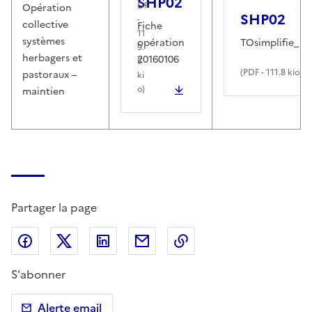
SHP02
DF
Opération
SHP02
-
collective
Fiche
11
systèmes
opération
TOsimplifie_20
9.
herbagers et
20160106
5
(
PDF
- 111.8 kio)
pastoraux –
ki
o)
maintien
Partager la page
Partager sur Facebook
Partager sur X (anciennement Twitter)
Partager sur LinkedIn
Partager par email
Copier dans le presse
S'abonner
Alerte email