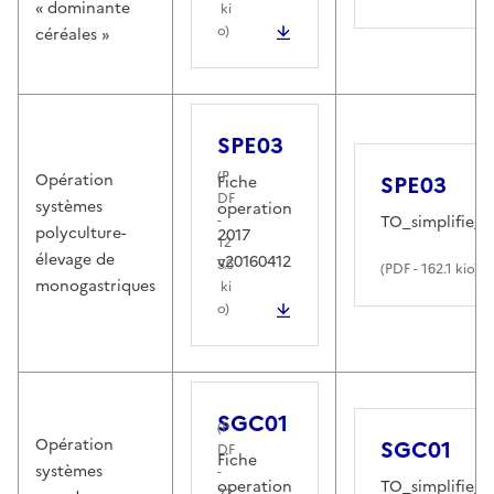
« dominante
ki
o)
céréales »
SPE03
(
P
Opération
SPE03
Fiche
DF
systèmes
operation
-
TO_simplifie_
polyculture-
2017
12
élevage de
v20160412
5.6
(
PDF
- 162.1 kio)
monogastriques
ki
o)
SGC01
(
P
Opération
SGC01
DF
Fiche
systèmes
-
operation
TO_simplifie_
22