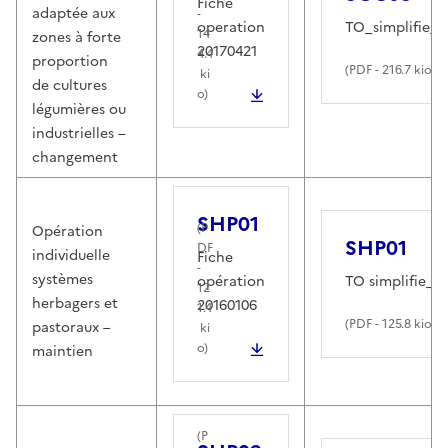
Fiche
adaptée aux
-
operation
TO_simplifie_2
14
zones à forte
20170421
4.4
proportion
(
PDF
- 216.7 kio)
ki
de cultures
o)
légumières ou
industrielles –
changement
SHP01
(
P
Opération
SHP01
DF
individuelle
Fiche
-
systèmes
opération
TO simplifie_2
12
herbagers et
20160106
1.4
(
PDF
- 125.8 kio)
pastoraux –
ki
o)
maintien
(
P