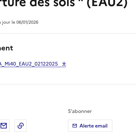
ture des sols " (EAU2)
à jour le 06/01/2026
ment
A_Mi40_EAU2_02122025
S'abonner
ebook
ur X (anciennement Twitter)
tager sur LinkedIn
Partager par email
Copier dans le presse-papier
Alerte email