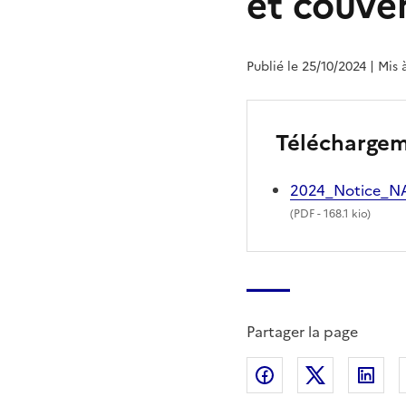
et couver
Publié le 25/10/2024
| Mis 
Télécharge
2024_Notice_N
(
PDF
- 168.1 kio)
Partager la page
Partager sur Fac
Partager s
Par