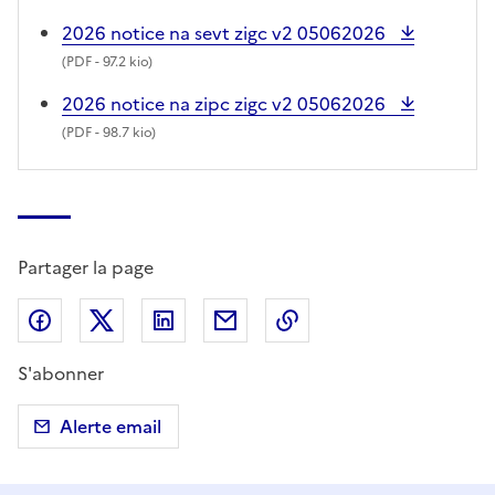
2026 notice na sevt zigc v2 05062026
(
PDF
- 97.2 kio)
2026 notice na zipc zigc v2 05062026
(
PDF
- 98.7 kio)
Partager la page
Partager sur Facebook
Partager sur X (anciennement Twitter)
Partager sur LinkedIn
Partager par email
Copier dans le presse
S'abonner
Alerte email