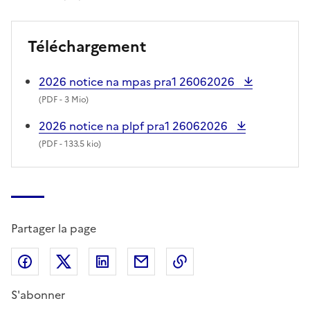
Téléchargement
2026 notice na mpas pra1 26062026
(
PDF
- 3 Mio)
2026 notice na plpf pra1 26062026
(
PDF
- 133.5 kio)
Partager la page
Partager sur Facebook
Partager sur X (anciennement Twitter)
Partager sur LinkedIn
Partager par email
Copier dans le presse
S'abonner