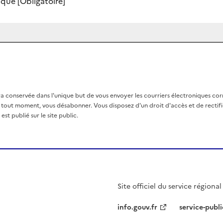
nique
[Obligatoire]
a conservée dans l'unique but de vous envoyer les courriers électroniques co
out moment, vous désabonner. Vous disposez d'un droit d'accès et de rectific
st publié sur le site public.
Site officiel du service régiona
info.gouv.fr
service-publi