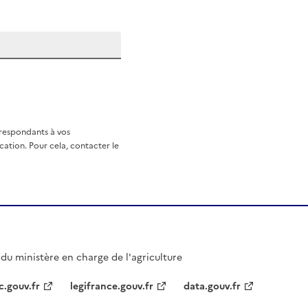
rrespondants à vos
ation. Pour cela, contacter le
l du ministère en charge de l'agriculture
c.gouv.fr
legifrance.gouv.fr
data.gouv.fr