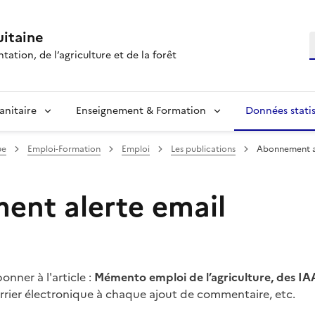
itaine
R
tation, de l’agriculture et de la forêt
anitaire
Enseignement & Formation
Données statis
ue
Emploi-Formation
Emploi
Les publications
Abonnement a
nt alerte email
nner à l'article :
Mémento emploi de l’agriculture, des IAA
urrier électronique à chaque ajout de commentaire, etc.