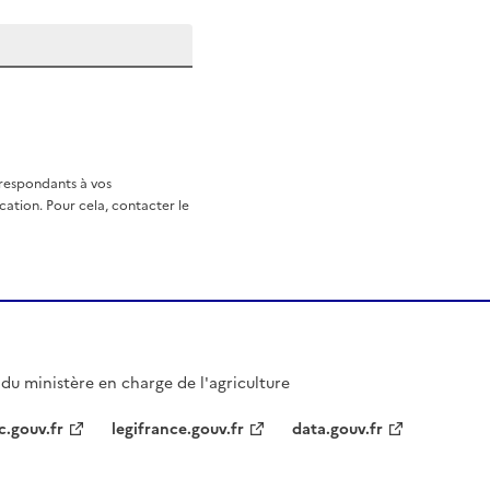
rrespondants à vos
ation. Pour cela, contacter le
l du ministère en charge de l'agriculture
c.gouv.fr
legifrance.gouv.fr
data.gouv.fr