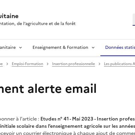
itaine
R
tation, de l’agriculture et de la forêt
anitaire
Enseignement & Formation
Données statis
ue
Emploi-Formation
Insertion professionnelle
Les publications 
nt alerte email
nner à l'article :
Etudes n° 41 - Mai 2023 - Insertion profes
nitiale scolaire dans l’enseignement agricole sur les années
ecevoir un courrier électronique à chaque ajout de commen