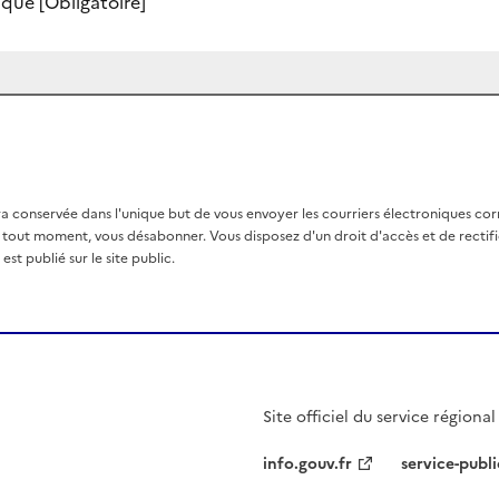
nique
[Obligatoire]
a conservée dans l'unique but de vous envoyer les courriers électroniques co
out moment, vous désabonner. Vous disposez d'un droit d'accès et de rectific
st publié sur le site public.
Site officiel du service régiona
info.gouv.fr
service-publi