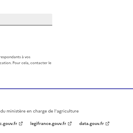
rrespondants à vos
ation. Pour cela, contacter le
l du ministère en charge de l'agriculture
c.gouv.fr
legifrance.gouv.fr
data.gouv.fr