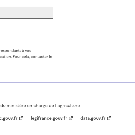
rrespondants à vos
ation. Pour cela, contacter le
l du ministère en charge de l'agriculture
c.gouv.fr
legifrance.gouv.fr
data.gouv.fr