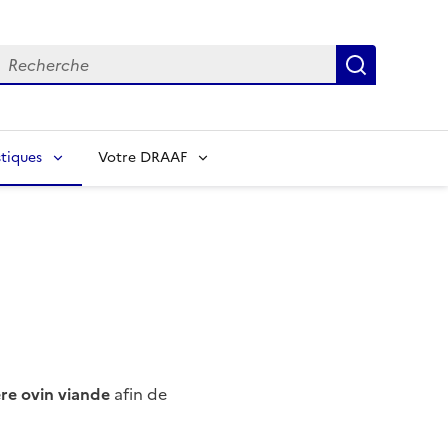
echerche
Recherch
tiques
Votre DRAAF
ère ovin viande
afin de