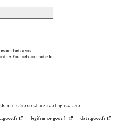
rrespondants à vos
ation. Pour cela, contacter le
l du ministère en charge de l'agriculture
c.gouv.fr
legifrance.gouv.fr
data.gouv.fr