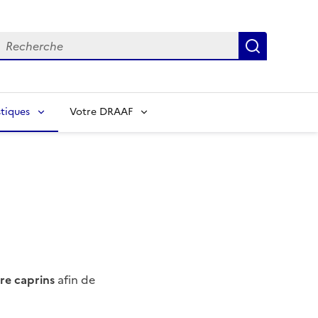
echerche
Recherch
tiques
Votre DRAAF
ère caprins
afin de