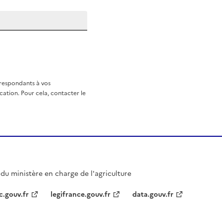
rrespondants à vos
ation. Pour cela, contacter le
l du ministère en charge de l'agriculture
c.gouv.fr
legifrance.gouv.fr
data.gouv.fr