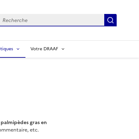
echerche
Recherch
tiques
Votre DRAAF
 palmipèdes gras en
commentaire, etc.