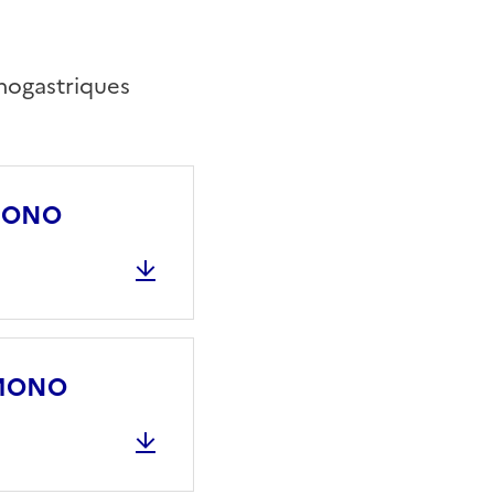
onogastriques
 MONO
 MONO