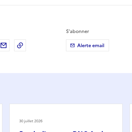
S'abonner
ebook
ur X (anciennement Twitter)
tager sur LinkedIn
Partager par email
Copier dans le presse-papier
Alerte email
30 juillet 2026