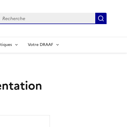
echerche
Recherch
tiques
Votre DRAAF
entation