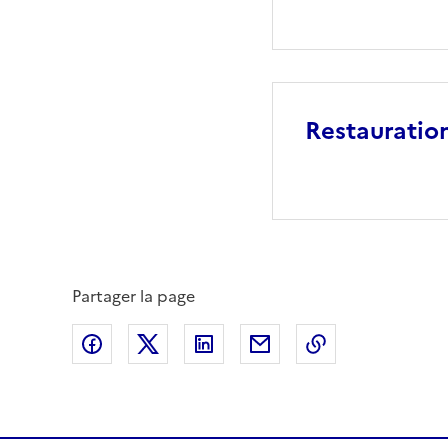
Restauration
Partager la page
Partager sur Facebook
Partager sur X (anciennement Twitte
Partager sur LinkedIn
Partager par email
Copier dans le