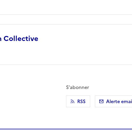
 Collective
S'abonner
r)
 presse-papier
RSS
Alerte emai