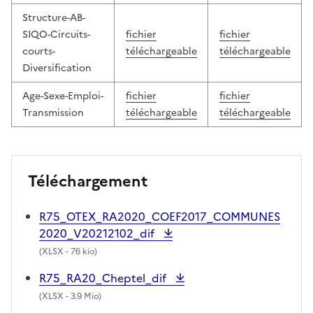
Structure-AB-
SIQO-Circuits-
fichier
fichier
courts-
téléchargeable
téléchargeable
Diversification
Age-Sexe-Emploi-
fichier
fichier
Transmission
téléchargeable
téléchargeable
Téléchargement
R75_OTEX_RA2020_COEF2017_COMMUNES
2020_V20212102_dif
(
XLSX
- 76 kio)
R75_RA20_Cheptel_dif
(
XLSX
- 3.9 Mio)