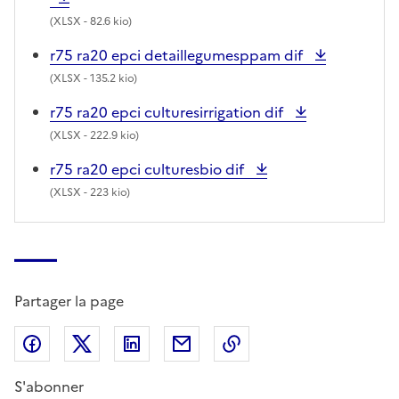
(
XLSX
- 82.6 kio)
r75 ra20 epci detaillegumesppam dif
(
XLSX
- 135.2 kio)
r75 ra20 epci culturesirrigation dif
(
XLSX
- 222.9 kio)
r75 ra20 epci culturesbio dif
(
XLSX
- 223 kio)
Partager la page
Partager sur Facebook
Partager sur X (anciennement Twitter)
Partager sur LinkedIn
Partager par email
Copier dans le presse
S'abonner