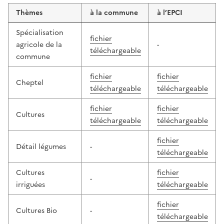
Thèmes
à la commune
à l’EPCI
Spécialisation
fichier
agricole de la
-
téléchargeable
commune
fichier
fichier
Cheptel
téléchargeable
téléchargeable
fichier
fichier
Cultures
téléchargeable
téléchargeable
fichier
Détail légumes
-
téléchargeable
Cultures
fichier
-
irriguées
téléchargeable
fichier
Cultures Bio
-
téléchargeable