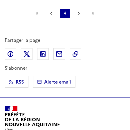
Première page
Page précédente
4
Page suivante
Dernière page
Partager la page
Partager sur Facebook
Partager sur X (anciennement Twitter)
Partager sur LinkedIn
Partager par email
Copier dans le presse
S'abonner
RSS
Alerte email
PRÉFÈTE
DE LA RÉGION
NOUVELLE-AQUITAINE