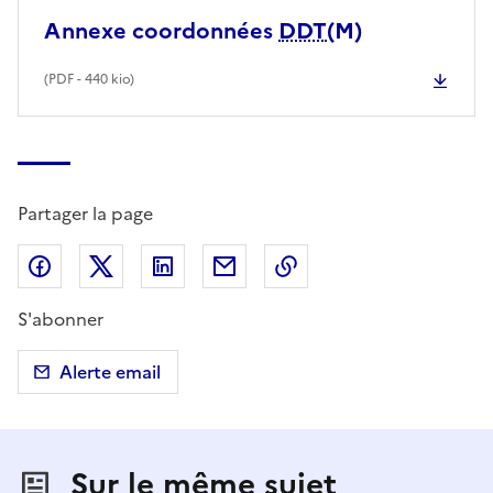
Annexe coordonnées
DDT
(M)
(
PDF
- 440 kio)
Partager la page
Partager sur Facebook
Partager sur X (anciennement Twitter)
Partager sur LinkedIn
Partager par email
Copier dans le presse
S'abonner
Alerte email
Sur le même sujet