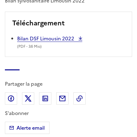
Bilan sylvosanitaire Limousin 2022
Téléchargement
Bilan DSF Limousin 2022
(
PDF
- 3.6 Mio)
Partager la page
Partager sur Facebook
Partager sur X (anciennement Twitter)
Partager sur LinkedIn
Partager par email
Copier dans le presse
S'abonner
Alerte email