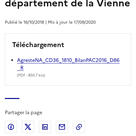
département de la Vienne
Publié le 16/10/2018
| Mis à jour le 17/09/2020
Téléchargement
AgresteNA_CD36_1810_BilanPAC2016_D86
(
PDF
- 850.7 kio)
Partager la page
Partager sur Facebook
Partager sur X (anciennement Twitter)
Partager sur LinkedIn
Partager par email
Copier dans le presse