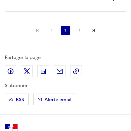
Première page
Page précédente
1
Page suivante
Dernière page
Partager la page
Partager sur Facebook
Partager sur X (anciennement Twitter)
Partager sur LinkedIn
Partager par email
Copier dans le presse
S'abonner
RSS
Alerte email