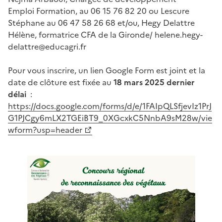
Emploi Formation, au 06 15 76 82 20 ou Lescure
Stéphane au 06 47 58 26 68 et/ou, Hegy Delattre
Hélène, formatrice CFA de la Gironde/ helene.hegy-
delattre@educagri.fr
Pour vous inscrire, un lien Google Form est joint et la
date de clôture est fixée au
18 mars 2025 dernier
délai
:
https://docs.google.com/forms/d/e/1FAIpQLSfjevIz1PrJ
G1PJCgy6mLX2TGEiBT9_0XGcxkC5NnbA9sM28w/vie
wform?usp=header