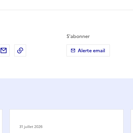
S'abonner
ebook
ur X (anciennement Twitter)
tager sur LinkedIn
Partager par email
Copier dans le presse-papier
Alerte email
31 juillet 2026