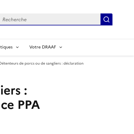
echerche
Recherch
tiques
Votre DRAAF
Détenteurs de porcs ou de sangliers : déclaration
ers :
ance PPA