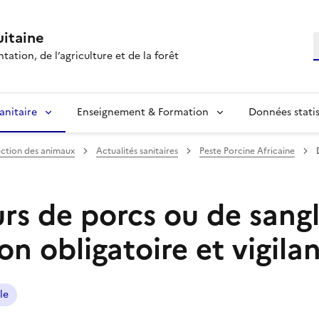
itaine
R
tation, de l’agriculture et de la forêt
anitaire
Enseignement & Formation
Données statis
ection des animaux
Actualités sanitaires
Peste Porcine Africaine
s de porcs ou de sangli
on obligatoire et vigil
le