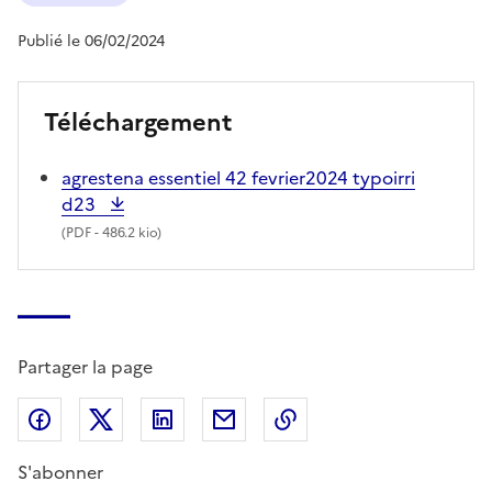
Publié le 06/02/2024
Téléchargement
agrestena essentiel 42 fevrier2024 typoirri
d23
(
PDF
- 486.2 kio)
Partager la page
Partager sur Facebook
Partager sur X (anciennement Twitter)
Partager sur LinkedIn
Partager par email
Copier dans le presse
S'abonner