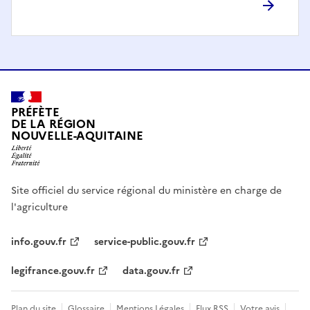
PRÉFÈTE
DE LA RÉGION
NOUVELLE-AQUITAINE
Site officiel du service régional du ministère en charge de
l'agriculture
info.gouv.fr
service-public.gouv.fr
legifrance.gouv.fr
data.gouv.fr
Plan du site
Glossaire
Mentions Légales
Flux RSS
Votre avis