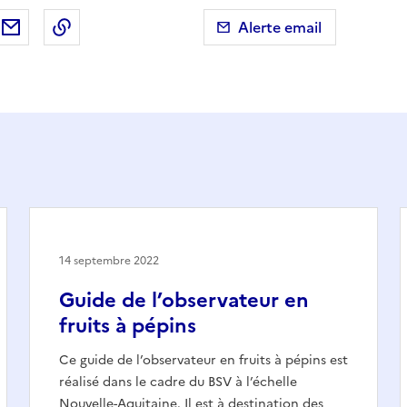
ebook
ur X (anciennement Twitter)
tager sur LinkedIn
Partager par email
Copier dans le presse-papier
Alerte email
14 septembre 2022
Guide de l’observateur en
fruits à pépins
Ce guide de l’observateur en fruits à pépins est
réalisé dans le cadre du BSV à l’échelle
Nouvelle-Aquitaine. Il est à destination des