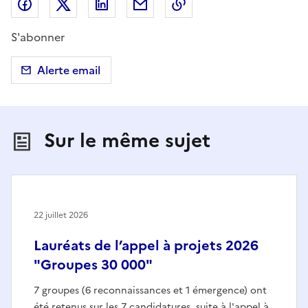
Partager sur Facebook
Partager sur X (anciennement Twitter)
Partager sur LinkedIn
Partager par email
Copier dans le presse
S'abonner
Alerte email
Sur le même sujet
22 juillet 2026
Lauréats de l’appel à projets 2026
"Groupes 30 000"
7 groupes (6 reconnaissances et 1 émergence) ont
été retenus sur les 7 candidatures, suite à l'appel à