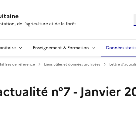
itaine
R
tation, de l’agriculture et de la forêt
anitaire
Enseignement & Formation
Données statis
hiffres de référence
Liens utiles et données archivées
Lettre d’actua
actualité n°7 - Janvier 2