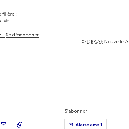
filière :
 lait
ET
Se désabonner
©
DRAAF
Nouvelle-A
S'abonner
ebook
ur X (anciennement Twitter)
tager sur LinkedIn
Partager par email
Copier dans le presse-papier
Alerte email