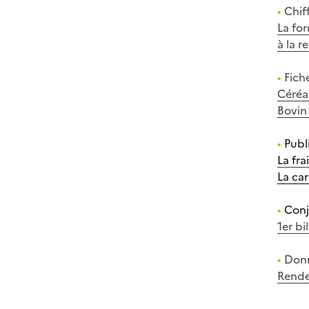
•
Chif
La fo
à la r
•
Fiche
Céréa
Bovin
•
Publ
La fr
La ca
•
Conj
1er bi
•
Donn
Rende