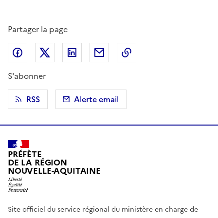
Partager la page
Partager sur Facebook
Partager sur X (anciennement Twitter)
Partager sur LinkedIn
Partager par email
Copier dans le presse
S'abonner
RSS
Alerte email
PRÉFÈTE
DE LA RÉGION
NOUVELLE-AQUITAINE
Site officiel du service régional du ministère en charge de