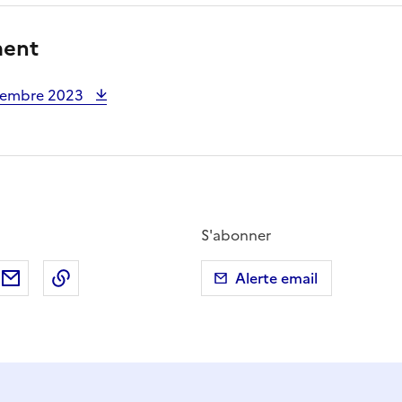
ment
vembre 2023
S'abonner
ebook
ur X (anciennement Twitter)
tager sur LinkedIn
Partager par email
Copier dans le presse-papier
Alerte email