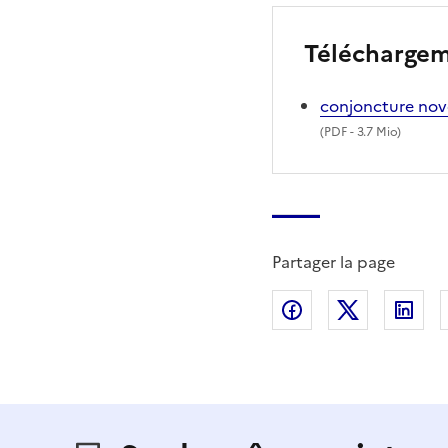
Télécharge
conjoncture no
(
PDF
- 3.7 Mio)
Partager la page
Partager sur Fac
Partager s
Par