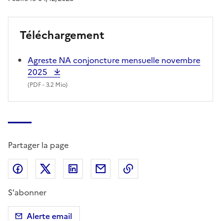
Téléchargement
Agreste NA conjoncture mensuelle novembre
2025
(
PDF
- 3.2 Mio)
Partager la page
Partager sur Facebook
Partager sur X (anciennement Twitter)
Partager sur LinkedIn
Partager par email
Copier dans le presse
S'abonner
Alerte email