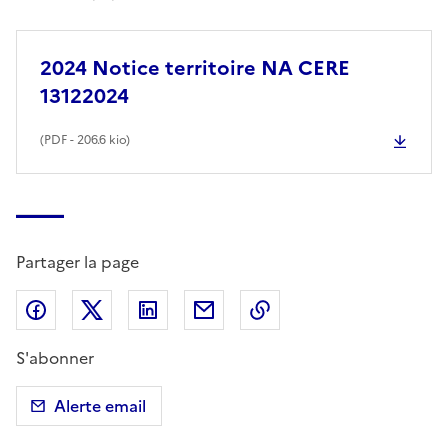
2024 Notice territoire NA CERE
13122024
(
PDF
- 206.6 kio)
Partager la page
Partager sur Facebook
Partager sur X (anciennement Twitter)
Partager sur LinkedIn
Partager par email
Copier dans le presse
S'abonner
Alerte email