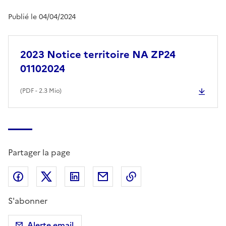
Publié le 04/04/2024
2023 Notice territoire NA ZP24
01102024
(
PDF
- 2.3 Mio)
Partager la page
Partager sur Facebook
Partager sur X (anciennement Twitter)
Partager sur LinkedIn
Partager par email
Copier dans le presse
S'abonner
Alerte email