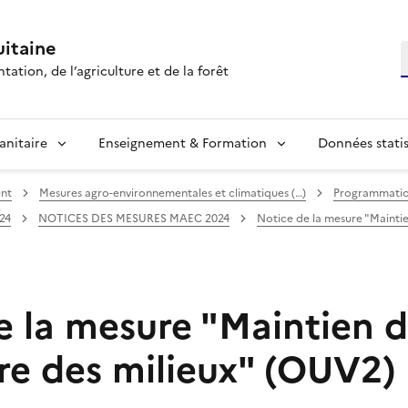
itaine
R
tation, de l’agriculture et de la forêt
anitaire
Enseignement & Formation
Données statis
ent
Mesures agro-environnementales et climatiques (…)
Programmatio
24
NOTICES DES MESURES MAEC 2024
Notice de la mesure "Maintie
e la mesure "Maintien 
ure des milieux" (OUV2)