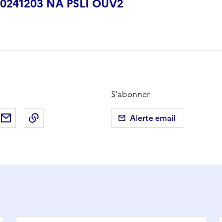
20241203 NA PSLI OUV2
S'abonner
ebook
ur X (anciennement Twitter)
tager sur LinkedIn
Partager par email
Copier dans le presse-papier
Alerte email