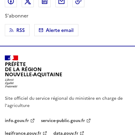
Partager sur Facebook
Partager sur X (anciennement Twitter)
Partager sur LinkedIn
Partager par email
Copier dans le presse
S'abonner
RSS
Alerte email
PRÉFÈTE
DE LA RÉGION
NOUVELLE-AQUITAINE
Site officiel du service régional du ministère en charge de
l'agriculture
info.gouv.fr
service-public.gouv.fr
legifrance.gouv.fr
data.gouv.fr