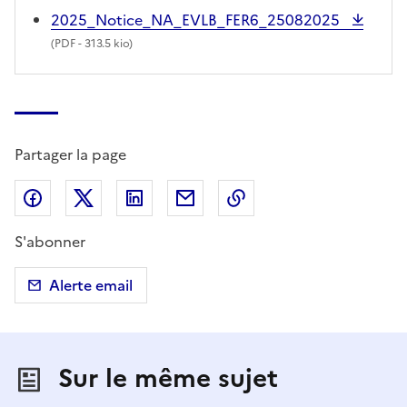
2025_Notice_NA_EVLB_FER6_25082025
(
PDF
- 313.5 kio)
Partager la page
Partager sur Facebook
Partager sur X (anciennement Twitter)
Partager sur LinkedIn
Partager par email
Copier dans le presse
S'abonner
Alerte email
Sur le même sujet