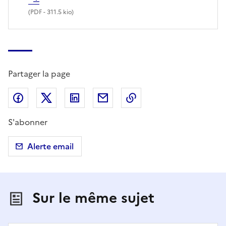
(
PDF
- 311.5 kio)
Partager la page
Partager sur Facebook
Partager sur X (anciennement Twitter)
Partager sur LinkedIn
Partager par email
Copier dans le presse
S'abonner
Alerte email
Sur le même sujet