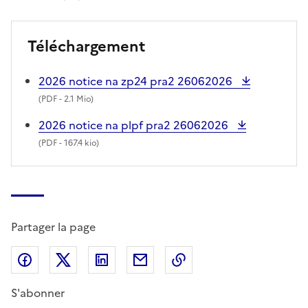
Téléchargement
2026 notice na zp24 pra2 26062026
(
PDF
- 2.1 Mio)
2026 notice na plpf pra2 26062026
(
PDF
- 167.4 kio)
Partager la page
Partager sur Facebook
Partager sur X (anciennement Twitter)
Partager sur LinkedIn
Partager par email
Copier dans le presse
S'abonner