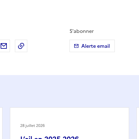
S'abonner
ebook
ur X (anciennement Twitter)
tager sur LinkedIn
Partager par email
Copier dans le presse-papier
Alerte email
28 juillet 2026