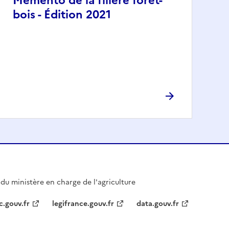
Mémento de la filière forêt-
bois - Édition 2021
l du ministère en charge de l'agriculture
c.gouv.fr
legifrance.gouv.fr
data.gouv.fr