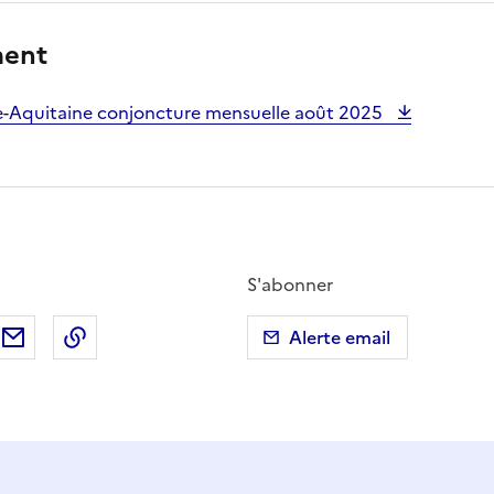
ment
e-Aquitaine conjoncture mensuelle août 2025
S'abonner
ebook
ur X (anciennement Twitter)
tager sur LinkedIn
Partager par email
Copier dans le presse-papier
Alerte email