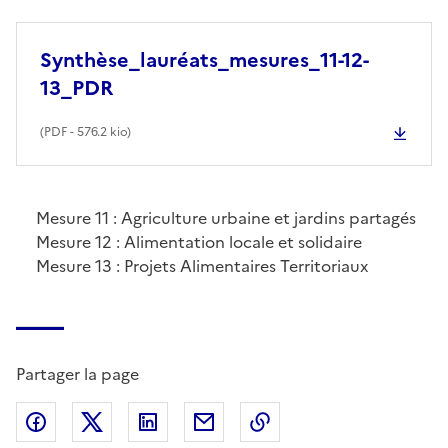
Synthèse_lauréats_mesures_11-12-
13_PDR
(
PDF
- 576.2 kio)
Mesure 11 : Agriculture urbaine et jardins partagés
Mesure 12 : Alimentation locale et solidaire
Mesure 13 : Projets Alimentaires Territoriaux
Partager la page
Partager sur Facebook
Partager sur X (anciennement Twitter)
Partager sur LinkedIn
Partager par email
Copier dans le presse