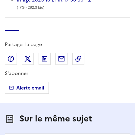
(
JPG
- 292.3 kio)
Partager la page
Partager sur Facebook
Partager sur X (anciennement Twitter)
Partager sur LinkedIn
Partager par email
Copier dans le presse
S'abonner
Alerte email
Sur le même sujet