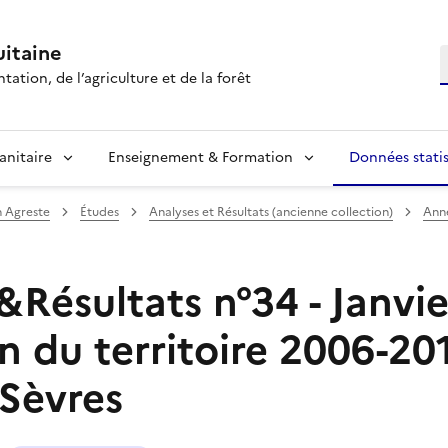
itaine
R
tation, de l’agriculture et de la forêt
anitaire
Enseignement & Formation
Données statis
n Agreste
Études
Analyses et Résultats (ancienne collection)
Ann
Résultats n°34 - Janvie
on du territoire 2006-20
-Sèvres