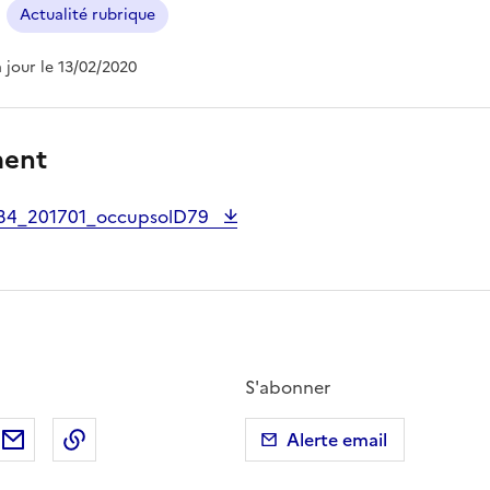
Actualité rubrique
à jour le 13/02/2020
ment
34_201701_occupsolD79
S'abonner
ebook
ur X (anciennement Twitter)
tager sur LinkedIn
Partager par email
Copier dans le presse-papier
Alerte email