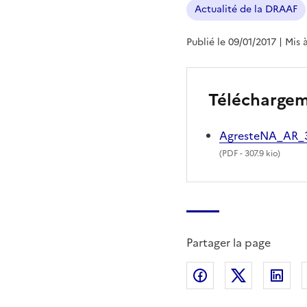
Actualité de la DRAAF
Publié le 09/01/2017
| Mis 
Télécharge
AgresteNA_AR_
(
PDF
- 307.9 kio)
Partager la page
Partager sur Fac
Partager s
Par