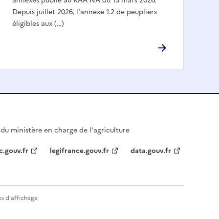
annexes publié au RAA NA du 13 mars 2026.
Depuis juillet 2026, l'annexe 1.2 de peupliers
éligibles aux (…)
l du ministère en charge de l'agriculture
c.gouv.fr
legifrance.gouv.fr
data.gouv.fr
s d'affichage