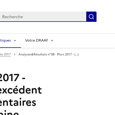
echerche
Recherch
tiques
Votre DRAAF
ée 2017
Analyses&Résultats n°38 - Mars 2017 - (…)
017 -
’excédent
entaires
ine ...