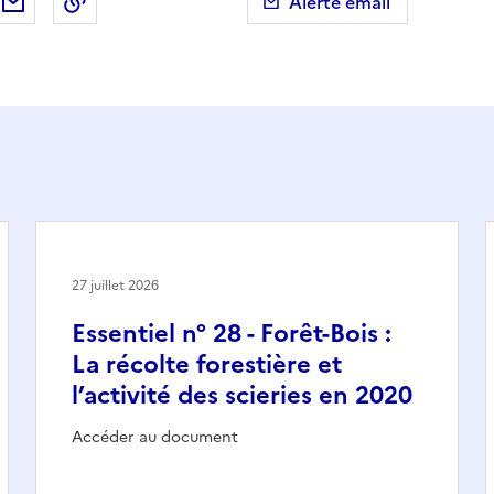
ebook
ur X (anciennement Twitter)
tager sur LinkedIn
Partager par email
Copier dans le presse-papier
Alerte email
27 juillet 2026
Essentiel n° 28 - Forêt-Bois :
La récolte forestière et
l’activité des scieries en 2020
Accéder au document