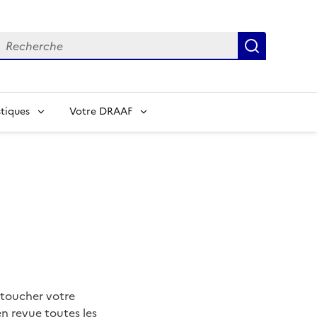
echerche
Recherch
tiques
Votre DRAAF
t toucher votre
n revue toutes les