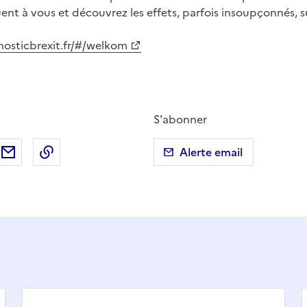
uent à vous et découvrez les effets, parfois insoupçonnés, s
nosticbrexit.fr/#/welkom
S'abonner
ebook
ur X (anciennement Twitter)
tager sur LinkedIn
Partager par email
Copier dans le presse-papier
Alerte email