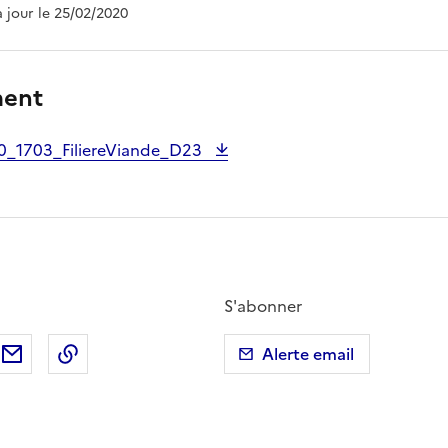
à jour le 25/02/2020
ment
_1703_FiliereViande_D23
S'abonner
ebook
ur X (anciennement Twitter)
tager sur LinkedIn
Partager par email
Copier dans le presse-papier
Alerte email