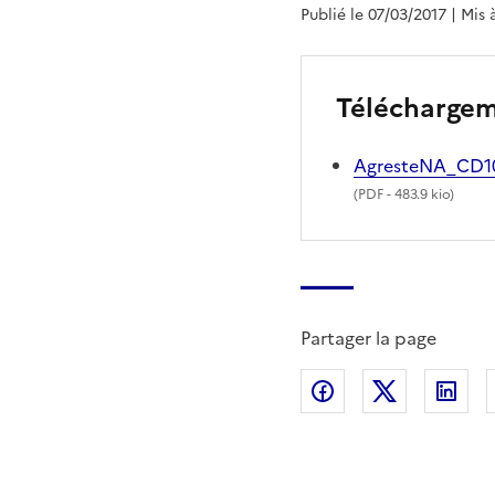
Publié le 07/03/2017
| Mis 
Télécharge
AgresteNA_CD10
(
PDF
- 483.9 kio)
Partager la page
Partager sur Fac
Partager s
Par