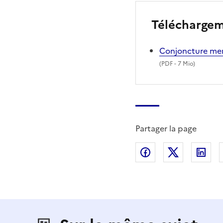
Télécharge
Conjoncture men
(
PDF
- 7 Mio)
Partager la page
Partager sur Fac
Partager s
Par