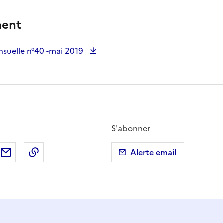
ment
suelle n°40 -mai 2019
S'abonner
ebook
ur X (anciennement Twitter)
tager sur LinkedIn
Partager par email
Copier dans le presse-papier
Alerte email