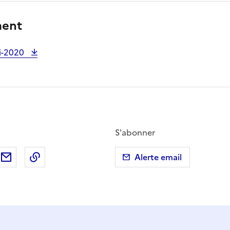
ment
i-2020
S'abonner
ebook
ur X (anciennement Twitter)
tager sur LinkedIn
Partager par email
Copier dans le presse-papier
Alerte email