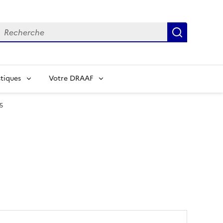
echerche
Recherch
tiques
Votre DRAAF
5