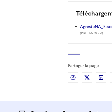
Télécharge
AgresteNA_Ess
(
PDF
- 559.9 kio)
Partager la page
Partager sur Fac
Partager s
Par