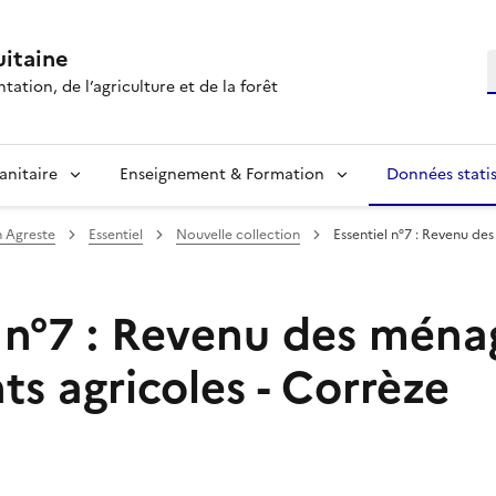
itaine
R
tation, de l’agriculture et de la forêt
anitaire
Enseignement & Formation
Données statis
n Agreste
Essentiel
Nouvelle collection
Essentiel n°7 : Revenu de
l n°7 : Revenu des ména
ts agricoles - Corrèze