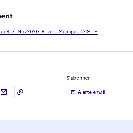
ment
entiel_7_Nov2020_RevenuMenages_D19
S'abonner
ebook
ur X (anciennement Twitter)
tager sur LinkedIn
Partager par email
Copier dans le presse-papier
Alerte email