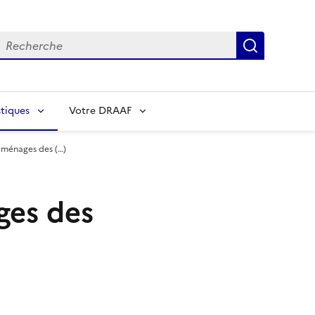
echerche
Recherch
tiques
Votre DRAAF
s ménages des (…)
ges des