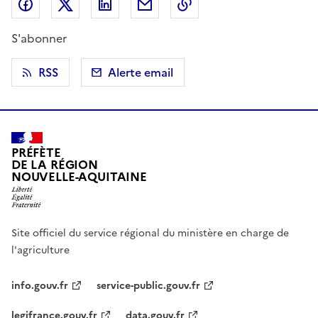
Partager sur Facebook
Partager sur X (anciennement Twitter)
Partager sur LinkedIn
Partager par email
Copier dans le presse
S'abonner
RSS
Alerte email
PRÉFÈTE
DE LA RÉGION
NOUVELLE-AQUITAINE
Site officiel du service régional du ministère en charge de
l'agriculture
info.gouv.fr
service-public.gouv.fr
legifrance.gouv.fr
data.gouv.fr