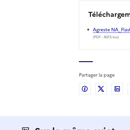
Télécharge
Agreste NA_Flas
(
PDF
- 407.5 kio)
Partager la page
Partager sur Fac
Partager s
Par