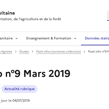
itaine
R
tation, de l’agriculture et de la forêt
anitaire
Enseignement & Formation
Données statis
n Agreste
Études
Flash infos (ancienne collection)
Flash info n°9 
o n°9 Mars 2019
Actualité rubrique
à jour le 04/07/2019