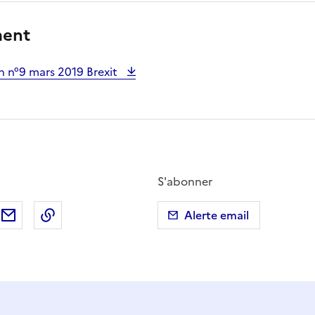
ment
h n°9 mars 2019 Brexit
S'abonner
ebook
ur X (anciennement Twitter)
tager sur LinkedIn
Partager par email
Copier dans le presse-papier
Alerte email