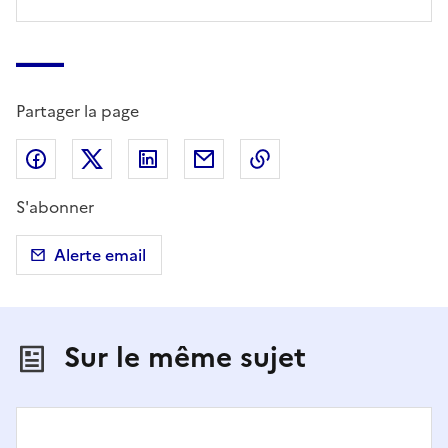
Partager la page
Partager sur Facebook
Partager sur X (anciennement Twitter)
Partager sur LinkedIn
Partager par email
Copier dans le presse
S'abonner
Alerte email
Sur le même sujet