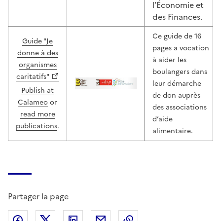
l’Économie et
des Finances.
Ce guide de 16
Guide "Je
pages a vocation
donne à des
à aider les
organismes
boulangers dans
caritatifs"
leur démarche
Publish at
de don auprès
Calameo
or
des associations
read more
d’aide
publications
.
alimentaire.
Partager la page
Partager sur Facebook
Partager sur X (anciennement Twitter)
Partager sur LinkedIn
Partager par email
Copier dans le presse