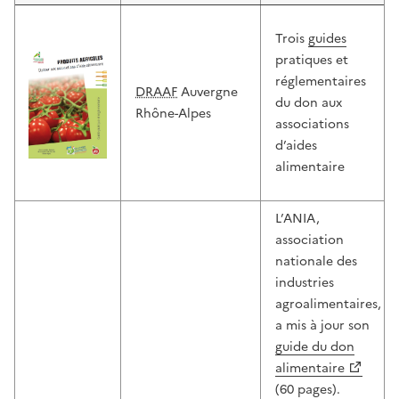
Trois
guides
pratiques et
réglementaires
DRAAF
Auvergne
du don aux
Rhône-Alpes
associations
d’aides
alimentaire
L’ANIA,
association
nationale des
industries
agroalimentaires,
a mis à jour son
guide du don
alimentaire
(60 pages).