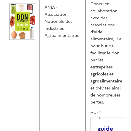
Conçu en
ANIA -
collaboration
Association
avec des
Nationale des
associations
Industries
d’aide
Agroalimentaires
alimentaire, il a
pour but de
faciliter le don
par les
entreprises
agricoles et
agroalimentaire
et d’éviter ainsi
de nombreuses
pertes.
(
P
Ce
DF
-
guide
1.3